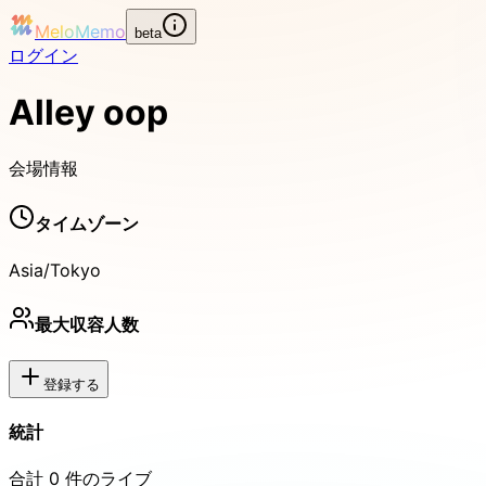
MeloMemo
beta
ログイン
Alley oop
会場情報
タイムゾーン
Asia/Tokyo
最大収容人数
登録する
統計
合計
0
件のライブ