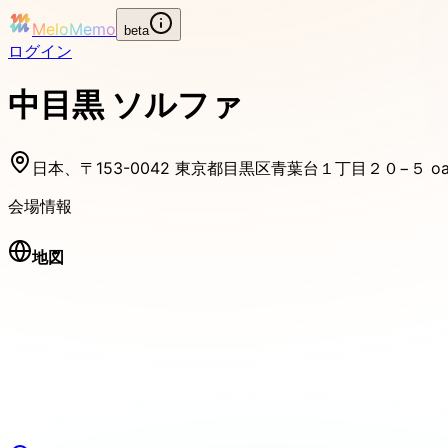
MeloMemo
beta
ログイン
中目黒 ソルファ
日本、〒153-0042 東京都目黒区青葉台１丁目２０−５ oak bu
会場情報
地図