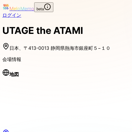
MeloMemo
beta
ログイン
UTAGE the ATAMI
日本、〒413-0013 静岡県熱海市銀座町５−１０
会場情報
地図