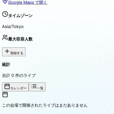
Google Maps で開く
タイムゾーン
Asia/Tokyo
最大収容人数
登録する
統計
合計
0
件のライブ
カレンダー
一覧
この会場で開催されたライブはまだありません