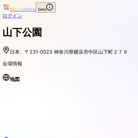
MeloMemo
beta
ログイン
山下公園
日本、〒231-0023 神奈川県横浜市中区山下町２７９
会場情報
地図