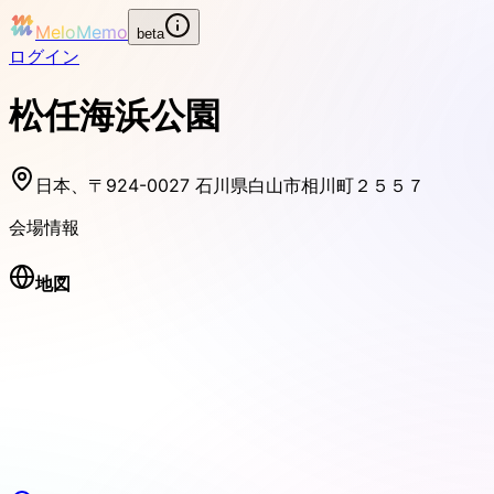
MeloMemo
beta
ログイン
松任海浜公園
日本、〒924-0027 石川県白山市相川町２５５７
会場情報
地図