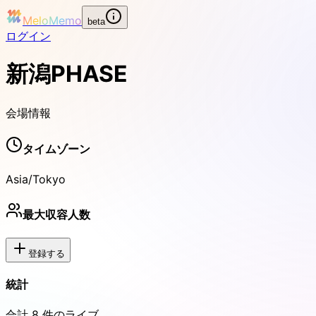
MeloMemo
beta
ログイン
新潟PHASE
会場情報
タイムゾーン
Asia/Tokyo
最大収容人数
登録する
統計
合計
8
件のライブ