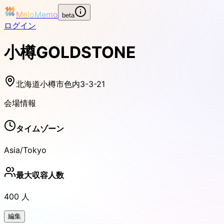
MeloMemo
beta
ログイン
小樽GOLDSTONE
北海道小樽市色内3-3-21
会場情報
タイムゾーン
Asia/Tokyo
最大収容人数
400
人
編集