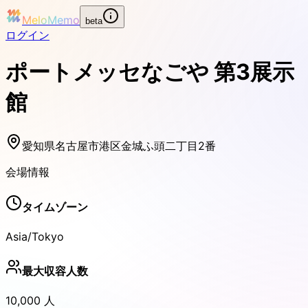
MeloMemo
beta
ログイン
ポートメッセなごや 第3展示
館
愛知県名古屋市港区金城ふ頭二丁目2番
会場情報
タイムゾーン
Asia/Tokyo
最大収容人数
10,000
人