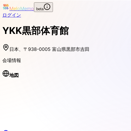
MeloMemo
beta
ログイン
YKK黒部体育館
日本、〒938-0005 富山県黒部市吉田
会場情報
地図