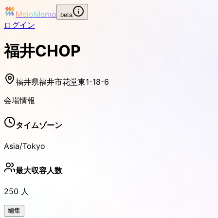
MeloMemo
beta
ログイン
福井CHOP
福井県福井市花堂東1-18-6
会場情報
タイムゾーン
Asia/Tokyo
最大収容人数
250
人
編集