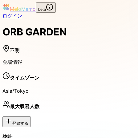
MeloMemo
beta
ログイン
ORB GARDEN
不明
会場情報
タイムゾーン
Asia/Tokyo
最大収容人数
登録する
統計