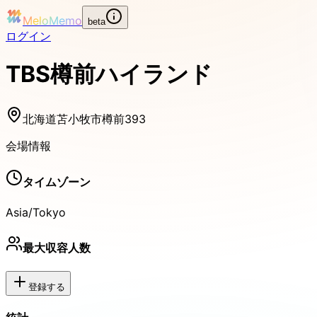
MeloMemo
beta
ログイン
TBS樽前ハイランド
北海道苫小牧市樽前393
会場情報
タイムゾーン
Asia/Tokyo
最大収容人数
登録する