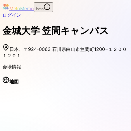
MeloMemo
beta
ログイン
金城大学 笠間キャンパス
日本、〒924-0063 石川県白山市笠間町1200−１２００
１２０１
会場情報
地図