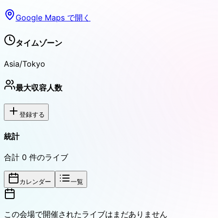
Google Maps で開く
タイムゾーン
Asia/Tokyo
最大収容人数
登録する
統計
合計
0
件のライブ
カレンダー
一覧
この会場で開催されたライブはまだありません