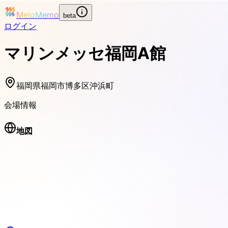
MeloMemo
beta
ログイン
マリンメッセ福岡A館
福岡県福岡市博多区沖浜町
会場情報
地図