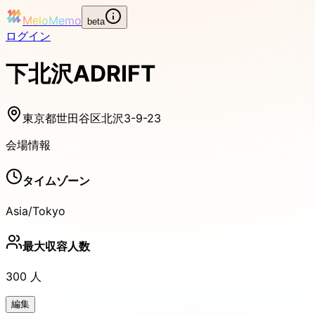
MeloMemo
beta
ログイン
下北沢ADRIFT
東京都世田谷区北沢3-9-23
会場情報
タイムゾーン
Asia/Tokyo
最大収容人数
300
人
編集