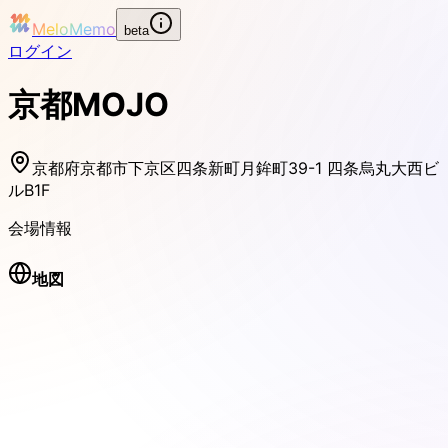
MeloMemo
beta
ログイン
京都MOJO
京都府京都市下京区四条新町月鉾町39-1 四条烏丸大西ビ
ルB1F
会場情報
地図