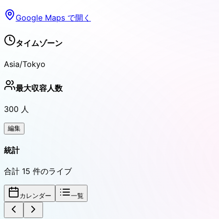
Google Maps で開く
タイムゾーン
Asia/Tokyo
最大収容人数
300
人
編集
統計
合計
15
件のライブ
カレンダー
一覧