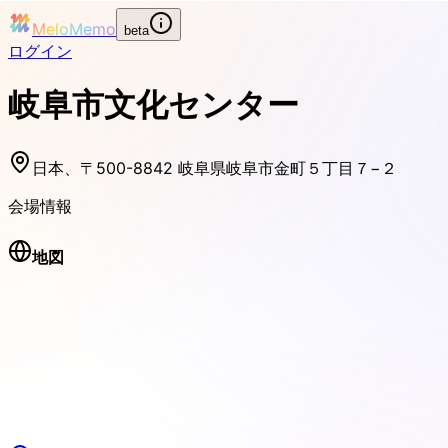
MeloMemo
beta
ログイン
岐阜市文化センター
日本、〒500-8842 岐阜県岐阜市金町５丁目７−２
会場情報
地図