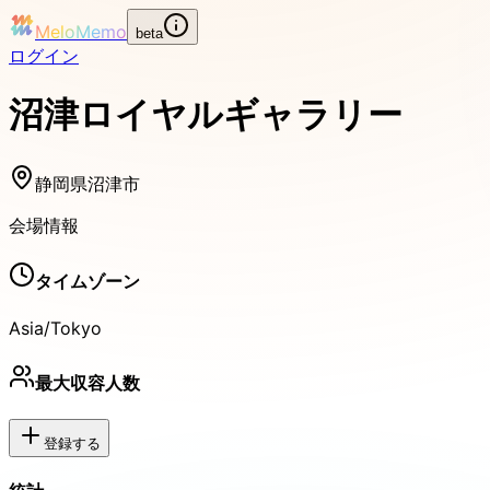
MeloMemo
beta
ログイン
沼津ロイヤルギャラリー
静岡県沼津市
会場情報
タイムゾーン
Asia/Tokyo
最大収容人数
登録する