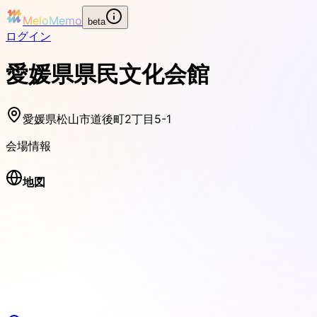
MeloMemo
beta
ログイン
愛媛県県民文化会館
愛媛県松山市道後町2丁目5-1
会場情報
地図