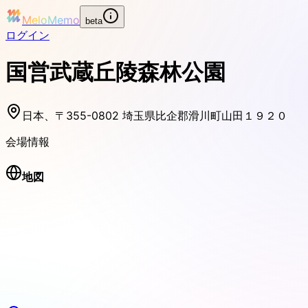
MeloMemo
beta
ログイン
国営武蔵丘陵森林公園
日本、〒355-0802 埼玉県比企郡滑川町山田１９２０
会場情報
地図