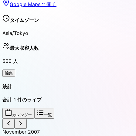
Google Maps で開く
タイムゾーン
Asia/Tokyo
最大収容人数
500
人
編集
統計
合計
1
件のライブ
カレンダー
一覧
November 2007