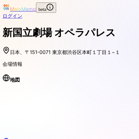
MeloMemo
beta
ログイン
新国立劇場 オペラパレス
日本、〒151-0071 東京都渋谷区本町１丁目１−１
会場情報
地図