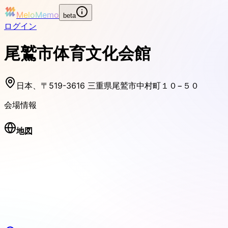
MeloMemo
beta
ログイン
尾鷲市体育文化会館
日本、〒519-3616 三重県尾鷲市中村町１０−５０
会場情報
地図