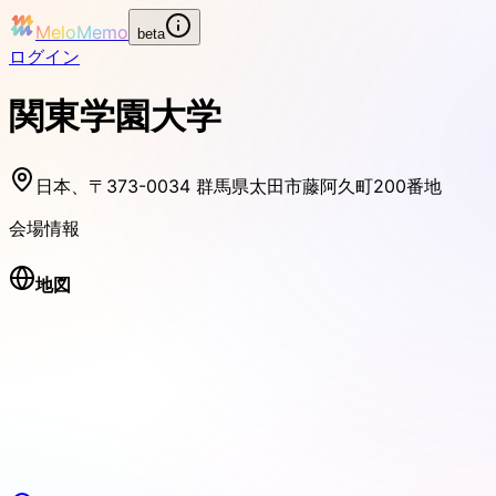
MeloMemo
beta
ログイン
関東学園大学
日本、〒373-0034 群馬県太田市藤阿久町200番地
会場情報
地図