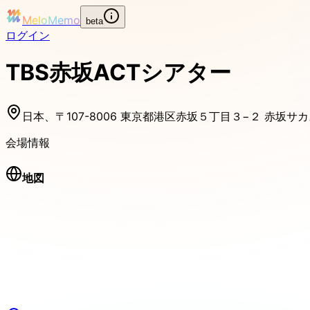
MeloMemo
beta
ログイン
TBS赤坂ACTシアター
日本、〒107-8006 東京都港区赤坂５丁目３−２ 赤坂サ
会場情報
地図