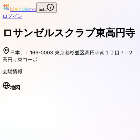
MeloMemo
beta
ログイン
ロサンゼルスクラブ東高円寺
日本、〒166-0003 東京都杉並区高円寺南１丁目７−２
高円寺東コーポ
会場情報
地図