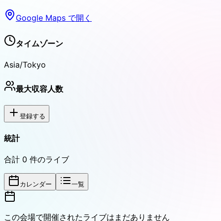
Google Maps で開く
タイムゾーン
Asia/Tokyo
最大収容人数
登録する
統計
合計
0
件のライブ
カレンダー
一覧
この会場で開催されたライブはまだありません