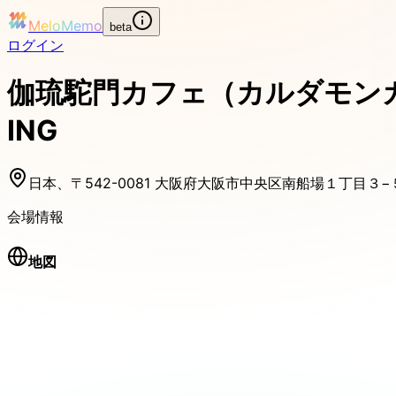
MeloMemo
beta
ログイン
伽琉駝門カフェ（カルダモン
ING
日本、〒542-0081 大阪府大阪市中央区南船場１丁目３−
会場情報
地図