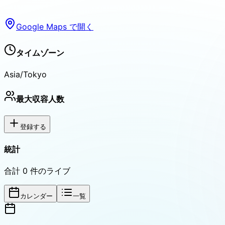
Google Maps で開く
タイムゾーン
Asia/Tokyo
最大収容人数
登録する
統計
合計
0
件のライブ
カレンダー
一覧