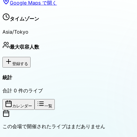
Google Maps で開く
タイムゾーン
Asia/Tokyo
最大収容人数
登録する
統計
合計
0
件のライブ
カレンダー
一覧
この会場で開催されたライブはまだありません