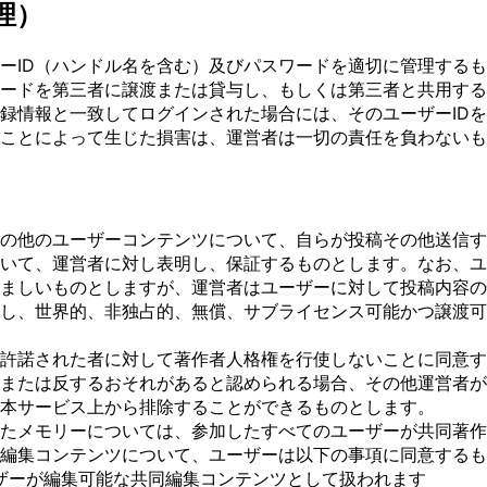
理）
ーID（ハンドル名を含む）及びパスワードを適切に管理する
ワードを第三者に譲渡または貸与し、もしくは第三者と共用す
登録情報と一致してログインされた場合には、そのユーザーID
たことによって生じた損害は、運営者は一切の責任を負わない
の他のユーザーコンテンツについて、自らが投稿その他送信す
いて、運営者に対し表明し、保証するものとします。なお、ユ
ましいものとしますが、運営者はユーザーに対して投稿内容の
し、世界的、非独占的、無償、サブライセンス可能かつ譲渡可
許諾された者に対して著作者人格権を行使しないことに同意す
または反するおそれがあると認められる場合、その他運営者が
本サービス上から排除することができるものとします。
たメモリーについては、参加したすべてのユーザーが共同著作
編集コンテンツについて、ユーザーは以下の事項に同意するも
ザーが編集可能な共同編集コンテンツとして扱われます