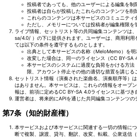
投稿者であっても、他のユーザーによる編集を制
投稿者は自らが投稿したこれらのコンテンツを削
これらのコンテンツは本サービスのコミュニティ
ただし、メモリーについては投稿者が編集権限を
ライブ情報、セットリスト等の共同編集コンテンツは、クリエイティブ・コ
sa/4.0/ ）の下に提供されます。ユーザーは、商
ては以下の条件を遵守するものとします。
出典として本サービスの名称（MeloMemo）を
改変した場合は、同一のライセンス（CC BY-SA
本サービスのシステムに過度な負荷をかける方法
限、アカウント停止その他の適切な措置を講じる
セットリスト情報（演奏された楽曲名、演奏順序等）は
はありません。本サービスは、これらの情報をオープン
報は、前項に定めるCC BY-SA 4.0ライセンスに基
運営者は、将来的にAPIを通じた共同編集コンテンツ
第7条（知的財産権）
本サービスおよび本サービスに関連する一切の情報につ
断で複製、譲渡、貸与、翻訳、改変、転載、公衆送信（