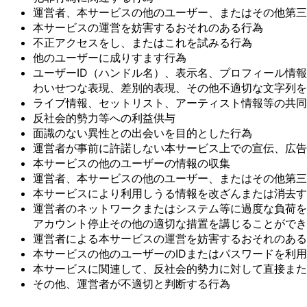
運営者、本サービスの他のユーザー、またはその他第三
本サービスの運営を妨害するおそれのある行為
不正アクセスをし、またはこれを試みる行為
他のユーザーに成りすます行為
ユーザーID（ハンドル名）、表示名、プロフィール情
わいせつな表現、差別的表現、その他不適切な文字列を
ライブ情報、セットリスト、アーティスト情報等の共同
反社会的勢力等への利益供与
面識のない異性との出会いを目的とした行為
運営者が事前に許諾しない本サービス上での宣伝、広告
本サービスの他のユーザーの情報の収集
運営者、本サービスの他のユーザー、またはその他第三
本サービスにより利用しうる情報を改ざんまたは消去す
運営者のネットワークまたはシステム等に過度な負荷を
アカウント停止その他の適切な措置を講じることができ
運営者による本サービスの運営を妨害するおそれのある
本サービスの他のユーザーのIDまたはパスワードを利
本サービスに関連して、反社会的勢力に対して直接また
その他、運営者が不適切と判断する行為