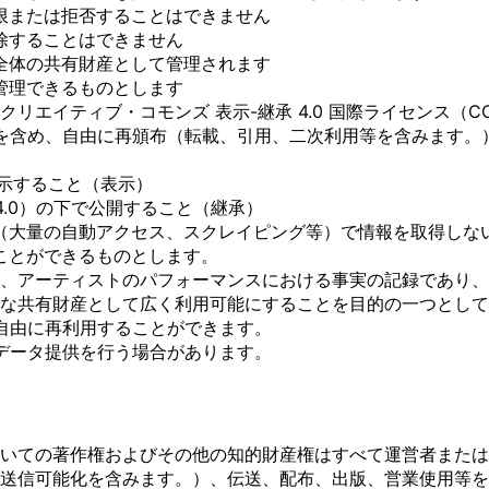
限または拒否することはできません
除することはできません
全体の共有財産として管理されます
管理できるものとします
モンズ 表示-継承 4.0 国際ライセンス（CC BY-SA 4.0、htt
用利用を含め、自由に再頒布（転載、引用、二次利用等を含みま
明示すること（表示）
 4.0）の下で公開すること（継承）
（大量の自動アクセス、スクレイピング等）で情報を取得しな
ことができるものとします。
、アーティストのパフォーマンスにおける事実の記録であり、
な共有財産として広く利用可能にすることを目的の一つとして
づき自由に再利用することができます。
のデータ提供を行う場合があります。
いての著作権およびその他の知的財産権はすべて運営者または
送信可能化を含みます。）、伝送、配布、出版、営業使用等を